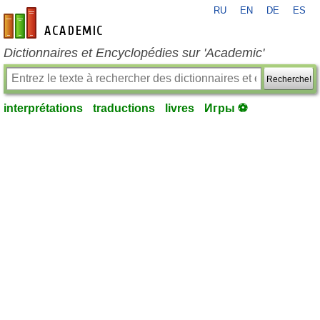
RU
EN
DE
ES
fr-academic.com
Dictionnaires et Encyclopédies sur 'Academic'
Recherche!
interprétations
traductions
livres
Игры ⚽