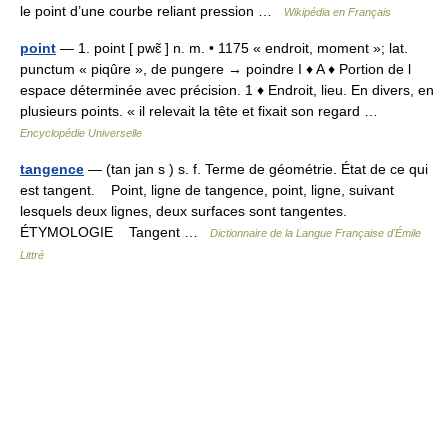
le point d’une courbe reliant pression …
Wikipédia en Français
point
— 1. point [ pwɛ̃ ] n. m. • 1175 « endroit, moment »; lat.
punctum « piqûre », de pungere → poindre I ♦ A ♦ Portion de l
espace déterminée avec précision. 1 ♦ Endroit, lieu. En divers, en
plusieurs points. « il relevait la tête et fixait son regard …
Encyclopédie Universelle
tangence
— (tan jan s ) s. f. Terme de géométrie. État de ce qui
est tangent. Point, ligne de tangence, point, ligne, suivant
lesquels deux lignes, deux surfaces sont tangentes.
ÉTYMOLOGIE Tangent …
Dictionnaire de la Langue Française d'Émile
Littré