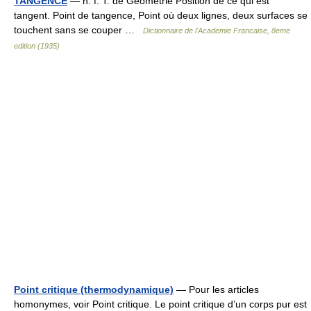
TANGENCE
— n. f. T. de Géométrie Position de ce qui est
tangent. Point de tangence, Point où deux lignes, deux surfaces se
touchent sans se couper …
Dictionnaire de l'Academie Francaise, 8eme
edition (1935)
Point critique (thermodynamique)
— Pour les articles
homonymes, voir Point critique. Le point critique d’un corps pur est