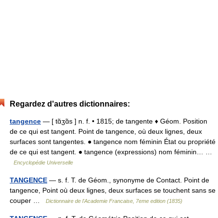
Regardez d'autres dictionnaires:
tangence
— [ tɑ̃ʒɑ̃s ] n. f. • 1815; de tangente ♦ Géom. Position
de ce qui est tangent. Point de tangence, où deux lignes, deux
surfaces sont tangentes. ● tangence nom féminin État ou propriété
de ce qui est tangent. ● tangence (expressions) nom féminin… …
Encyclopédie Universelle
TANGENCE
— s. f. T. de Géom., synonyme de Contact. Point de
tangence, Point où deux lignes, deux surfaces se touchent sans se
couper …
Dictionnaire de l'Academie Francaise, 7eme edition (1835)